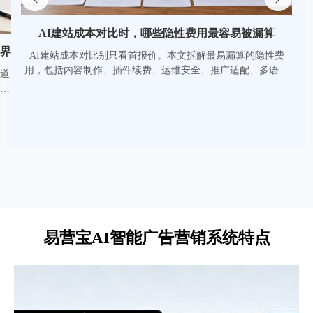
微信/电话/邮箱 多方式留言即时推送
智能DNS解析 可发布全球服务器节点
GSA启用绿色物流标签，独立站订单页新增碳足迹展示要求
GSA启用绿色物流标签后，B2B独立站订单页需新增碳足迹展示要
立即体验
求。本文解析GSA官方API接入、ISO 14067碳排放、IMO Tier III合
规与采购降权影响，帮助外贸与供应链企业快速把握合规与转化机
会。
查看详情
易营宝AI智能广告营销系统特点