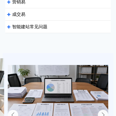
营销易

成交易

智能建站常见问题

致力于帮助全球企业拥有会营销能赚钱的网站！
优化客户体验及转化漏斗
提升浏览率 降低跳出率
Q：
易营宝的智能建站支持哪些功能？
CDN加速 六大洲全覆盖
Google WebP图片处理技术 加快加载速度
Q：
易营宝适合做外贸独立站吗？
专业SEO布局，带来更多免费流量
易营宝与其他建站平台相比，有什
立即体验
Q：
么不同？
本地化精准营销 提供极致的网站加速方案
外贸企业 终极解决方案
立即咨询
不加广告费 也能让询盘倍增


134小语种 多语言网站自动翻译