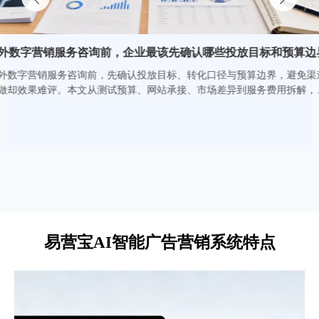
微信/电话/邮箱 多方式留言即时推送
AI建站快速上线前，哪些页面和功能不能省
智能DNS解析 可发布全球服务器节点
界
AI建站快速上线前，别只追求速度。首页、产品页、关于我
立即体验
们、联系页、表单、CTA、移动端适配与SEO基础项缺一不
道
可。了解哪些页面和功能不能省，避免返工，提升收录、询盘
帮
与转化效率。
查看详情
易营宝AI智能广告营销系统特点