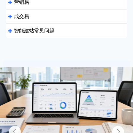
营销易

成交易

智能建站常见问题

致力于帮助全球企业拥有会营销能赚钱的网站！
优化客户体验及转化漏斗
提升浏览率 降低跳出率
Q：
易营宝的智能建站支持哪些功能？
CDN加速 六大洲全覆盖
Google WebP图片处理技术 加快加载速度
Q：
易营宝适合做外贸独立站吗？
专业SEO布局，带来更多免费流量
易营宝与其他建站平台相比，有什
立即体验
Q：
么不同？
本地化精准营销 提供极致的网站加速方案
外贸企业 终极解决方案
立即咨询
不加广告费 也能让询盘倍增


134小语种 多语言网站自动翻译