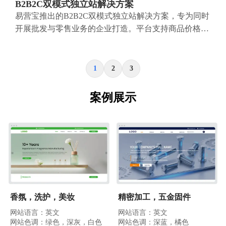
B2B2C双模式独立站解决方案
易营宝推出的B2B2C双模式独立站解决方案，专为同时
开展批发与零售业务的企业打造。平台支持商品价格展
示、商品多规格管理、购物车与购物车弹窗、购物车总
价计算，以及统一批量询价等功能，帮助企业以更高
效、更直观的方式触达B端与C端客户。通过云建站、
1
2
3
大数据分析与广告智能投放体系，助力企业打破渠道壁
垒，实现国内外市场拓展与品牌价值提升。
案例展示
香氛，洗护，美妆
精密加工，五金固件
网站语言：英文
网站语言：英文
网站色调：绿色，深灰，白色
网站色调：深蓝，橘色