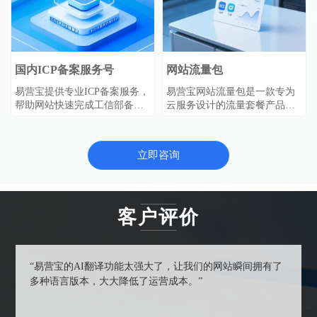
国内ICP备案服务号
网站流量包
易营宝提供专业ICP备案服务，
易营宝网站流量包是一款专为
帮助网站快速完成工信部备案
云服务设计的流量套餐产品，
审核，确保网站合法合规运
购买即生效，自动抵扣ECS、
营。符合《非经营性互联网信
EIP、CLB等服务的IPv4流量费
息服务备案管理办法》要求，
用，使用便捷且性价比高，助
立即咨询
一站式解决备案难题。
力企业高效管理网络资源。
客户评价
“易营宝的AI翻译功能太强大了，让我们的网站瞬间拥有了
多种语言版本，大大降低了运营成本。”