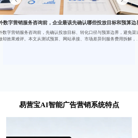
微信/电话/邮箱 多方式留言即时推送
AI建站快速上线前，哪些页面和功能不能省
智能DNS解析 可发布全球服务器节点
界
AI建站快速上线前，别只追求速度。首页、产品页、关于我
立即体验
们、联系页、表单、CTA、移动端适配与SEO基础项缺一不
道
可。了解哪些页面和功能不能省，避免返工，提升收录、询盘
帮
与转化效率。
查看详情
易营宝AI智能广告营销系统特点