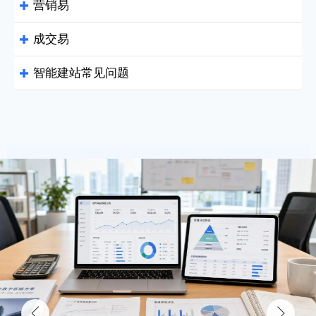
营销易

成交易

智能建站常见问题

致力于帮助全球企业拥有会营销能赚钱的网站！
优化客户体验及转化漏斗
提升浏览率 降低跳出率
Q：
易营宝的智能建站支持哪些功能？
CDN加速 六大洲全覆盖
Google WebP图片处理技术 加快加载速度
Q：
易营宝适合做外贸独立站吗？
专业SEO布局，带来更多免费流量
易营宝与其他建站平台相比，有什
立即体验
Q：
么不同？
本地化精准营销 提供极致的网站加速方案
外贸企业 终极解决方案
立即咨询
不加广告费 也能让询盘倍增


134小语种 多语言网站自动翻译