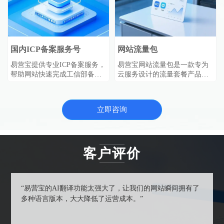
国内ICP备案服务号
网站流量包
易营宝提供专业ICP备案服务，
易营宝网站流量包是一款专为
帮助网站快速完成工信部备案
云服务设计的流量套餐产品，
审核，确保网站合法合规运
购买即生效，自动抵扣ECS、
营。符合《非经营性互联网信
EIP、CLB等服务的IPv4流量费
息服务备案管理办法》要求，
用，使用便捷且性价比高，助
立即咨询
一站式解决备案难题。
力企业高效管理网络资源。
客户评价
“易营宝的AI翻译功能太强大了，让我们的网站瞬间拥有了
多种语言版本，大大降低了运营成本。”