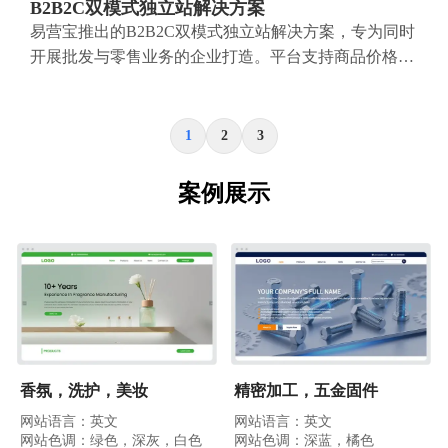
B2B2C双模式独立站解决方案
易营宝推出的B2B2C双模式独立站解决方案，专为同时
开展批发与零售业务的企业打造。平台支持商品价格展
示、商品多规格管理、购物车与购物车弹窗、购物车总
价计算，以及统一批量询价等功能，帮助企业以更高
效、更直观的方式触达B端与C端客户。通过云建站、
1
2
3
大数据分析与广告智能投放体系，助力企业打破渠道壁
垒，实现国内外市场拓展与品牌价值提升。
案例展示
香氛，洗护，美妆
精密加工，五金固件
网站语言：英文
网站语言：英文
网站色调：绿色，深灰，白色
网站色调：深蓝，橘色